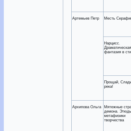
Артемьев Петр
Месть Сераф
Нарцисс.
Драматическа
фантазия в ст
Прощай, Слад
река!
Архипова Ольга
Мятежные стр
демона. Этюд
метафизики
творчества