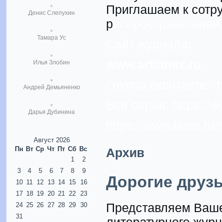
Приглашаем к сотру
Денис Слепухин
р
аспространителей
Тамара Ус
Сайт журнала:
www.artlitmix.ru
Илья Злобин
Группа вконтакте:
Андрей Демьяненко
Вся серия:
https://ww
Дарья Дубинина
https://www.litres.ru
Август 2026
Пн
Вт
Ср
Чт
Пт
Сб
Вс
Архив
1
2
3
4
5
6
7
8
9
Дорогие друзь
10
11
12
13
14
15
16
17
18
19
20
21
22
23
Представляем Ваше
24
25
26
27
28
29
30
31