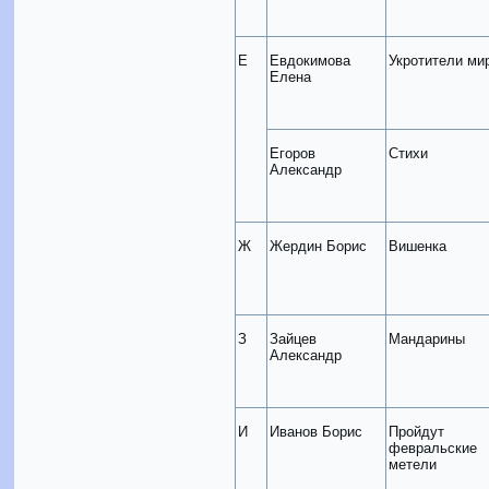
Е
Евдокимова
Укротители ми
Елена
Егоров
Стихи
Александр
Ж
Жердин Борис
Вишенка
З
Зайцев
Мандарины
Александр
И
Иванов Борис
Пройдут
февральские
метели