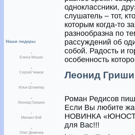
одноклассники, дру
слушатель – тот, кт
которым когда-то з
разнообразна по те
рассуждений об оди
Наши лидеры
собой. Радость и го
Елена Мошко
особенность которог
Леонид Гриши
Сергей Чижов
Илья Штемлер
Роман Редисов пише
Леонид Гришин
Если Вы любите жа
НОВИНКА «ЮНОСТ
Михаил Вэй
для Вас!!!
Олег Демичев