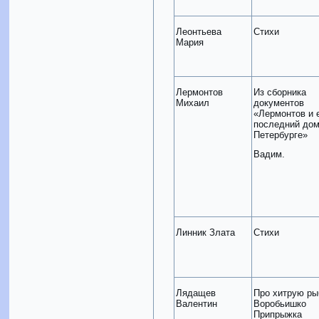
Леонтьева
Стихи
Мария
Лермонтов
Из сборника
Михаил
документов
«Лермонтов и 
последний дом
Петербурге»
Вадим.
Линник Злата
Стихи
Лядащев
Про хитрую ры
Валентин
Воробьишко
Припрыжка