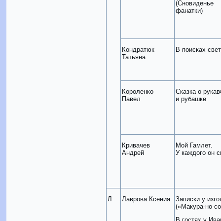
(Сновиденье
фанатки)
Кондратюк
В поисках све
Татьяна
Короленко
Сказка о рукав
Павел
и рубашке
Кривачев
Мой Гамлет.
Андрей
У каждого он с
Л
Лаврова Ксения
Записки у изг
(«Макура-но-со
В гостях у Ива