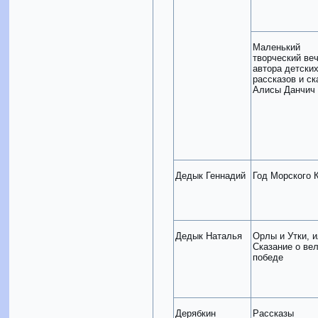
Маленький
творческий ве
автора детски
рассказов и ск
Алисы Данчич
Дедык Геннадий
Год Морского 
Дедык Наталья
Орлы и Утки, 
Сказание о ве
победе
Дерябкин
Рассказы