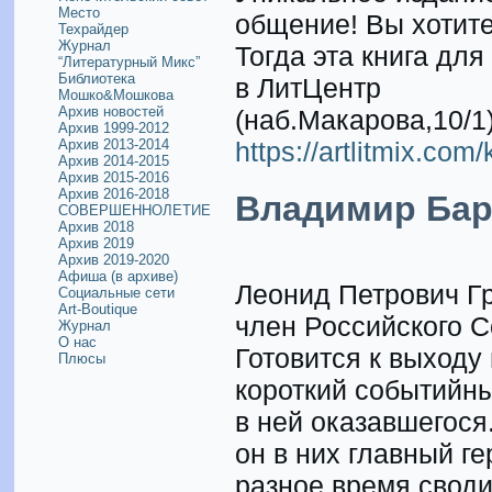
Место
общение! Вы хотите
Техрайдер
Журнал
Тогда эта книга дл
“Литературный Микс”
Библиотека
в ЛитЦентр
Мошко&Мошкова
Архив новостей
(наб.Макарова,10/1
Архив 1999-2012
Архив 2013-2014
https://artlitmix.com/
Архив 2014-2015
Архив 2015-2016
Архив 2016-2018
Владимир Бар
СОВЕРШЕННОЛЕТИЕ
Архив 2018
Архив 2019
Архив 2019-2020
Афиша (в архиве)
Леонид Петрович Гр
Социальные сети
Art-Boutique
член Российского С
Журнал
О нас
Готовится к выходу
Плюсы
короткий событийны
в ней оказавшегося.
он в них главный ге
разное время своди