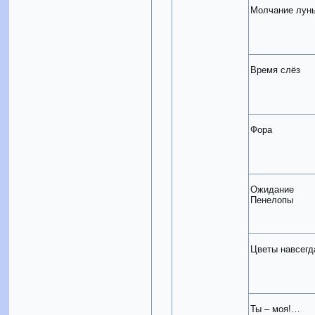
Молчание лун
Время слёз
Фора
Ожидание
Пенелопы
Цветы навсегд
Ты – моя!…