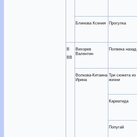
Блинова Ксения
Прогулка
В
Вихорев
Полвека назад
Валентин
ВВ
Волкова-Китаина
Три сюжета из
Ирина
жизни
Кариатида
Попугай