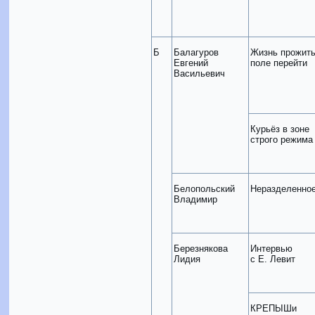
Б
Балагуров
Жизнь прожить
Евгений
поле перейти
Васильевич
Курьёз в зоне
строго режима
Белопольский
Неразделенно
Владимир
Березнякова
Интервью
Лидия
с Е. Левит
КРЕПЫШи