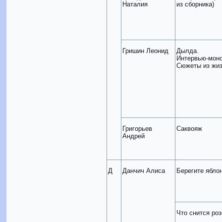
Наталия
из сборника)
Гришин Леонид
Дылда.
Интервью-моно
Сюжеты из жи
Григорьев
Саквояж
Андрей
Д
Данчич Алиса
Берегите ябл
Что снится роз