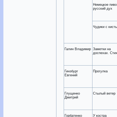
Немецкое пиво
русский дух
Чудики с кист
Галин Владимир
Заметки на
доспехах. Сти
Гинзбург
Прогулка
Евгений
Глущенко
Стылый ветер
Дмитрий
Горбатенко
У костра