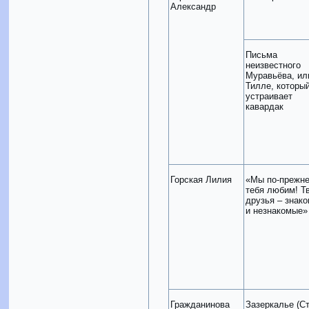
Александр
Письма
неизвестного
Муравьёва, ил
Тилле, которы
устраивает
кавардак
Горская Лилия
«Мы по-прежн
тебя любим! Т
друзья – знак
и незнакомые»
Гражданинова
Зазеркалье (С