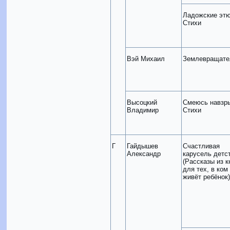
Ладожские эт
Стихи
Вэй Михаил
Землевращате
Высоцкий
Смеюсь навзр
Владимир
Стихи
Г
Гайдышев
Счастливая
Александр
карусель детс
(Рассказы из 
для тех, в ком
живёт ребёнок)