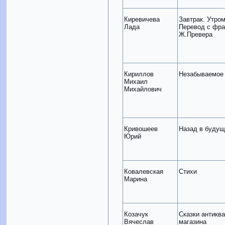
Киревичева
Завтрак. Утром
Лада
Перевод с фра
Ж.Превера
Кириллов
Незабываемое
Михаил
Михайлович
Кривошеев
Назад в будущ
Юрий
Ковалевская
Стихи
Марина
Козачук
Сказки антикв
Вячеслав
магазина