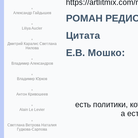
https://artlitmix.co
Александр Гайдышев
РОМАН РЕДИ
Liliya Aucler
Цитата
Дмитрий Каралис Светлана
Нилова
Е.В. Мошко:
Владимир Александров
Владимир Юрков
Антон Кривошеев
есть политики, 
Alain Le Levier
а ес
Светлана Ветрова Наталия
Гудкова-Сарпова