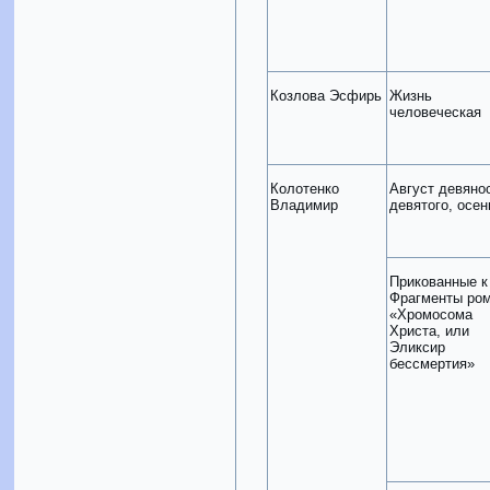
Козлова Эсфирь
Жизнь
человеческая
Колотенко
Август девяно
Владимир
девятого, осе
Прикованные к
Фрагменты ро
«Хромосома
Христа, или
Эликсир
бессмертия»